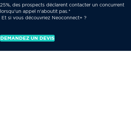
25%, des prospects déclarent contacter un concurrent
lorsqu'un appel n'aboutit pas.*
Et si vous découvriez Neoconnect+ ?
DEMANDEZ UN DEVIS
NEOCONNECT+
révolutionne votre manière de travailler
+ de simplicité
+ d
collabo